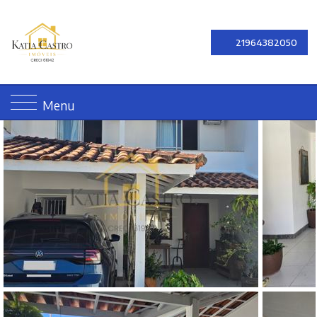
21964382050
Menu