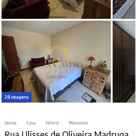
28 imagens
Venda
Casa
Niteroi
Maravista
Rua Ulisses de Oliveira Madruga