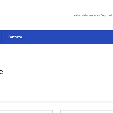
katiacastroimoveis@gmail
Contato
e