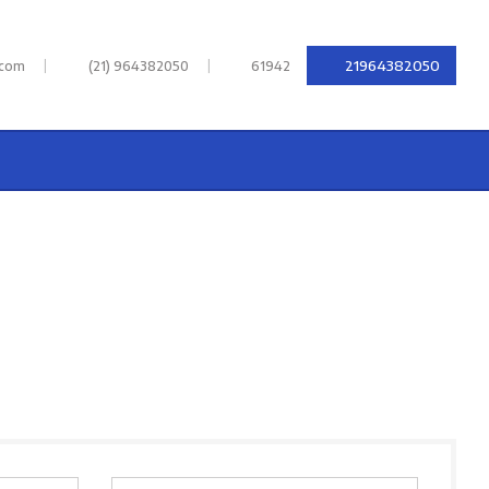
|
|
21964382050
.com
(21) 964382050
61942