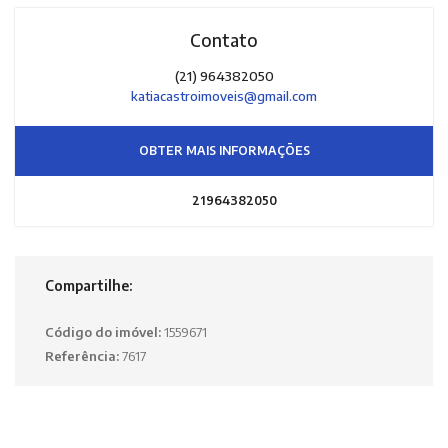
Contato
(21) 964382050
katiacastroimoveis@gmail.com
OBTER MAIS INFORMAÇÕES
21964382050
Compartilhe:
Código do imóvel:
1559671
Referência:
7617