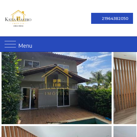
21964382050
Menu