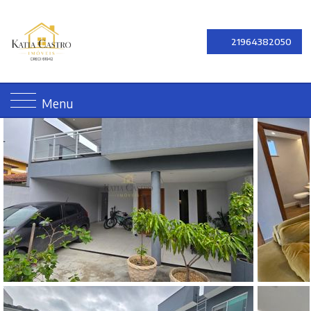
21964382050
Menu