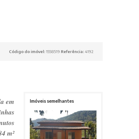
Código do imóvel:
1558519
Referência:
4192
da em
Imóveis semelhantes
inhas
nutos
84 m²