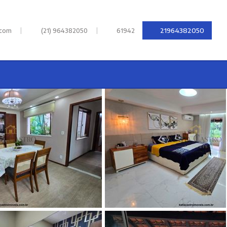
|
|
21964382050
.com
(21) 964382050
61942