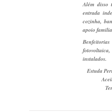
Além disso
entrada inde
cozinha, ba
apoio famili
Benfeitoria
fotovoltaica
instalados.
Estuda Per
Acei
Tem