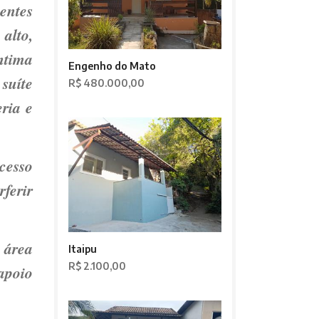
entes
 alto,
íntima
Engenho do Mato
suíte
R$ 480.000,00
ria e
cesso
rferir
 área
Itaipu
R$ 2.100,00
apoio