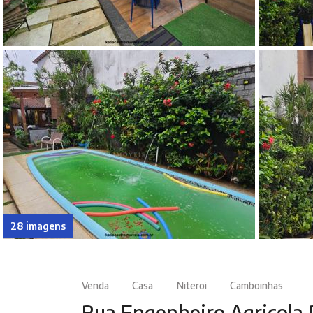
28 imagens
Venda
Casa
Niteroi
Camboinhas
Rua Engenheiro Agricola