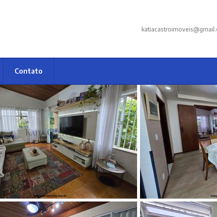
katiacastroimoveis@gmail
Contato