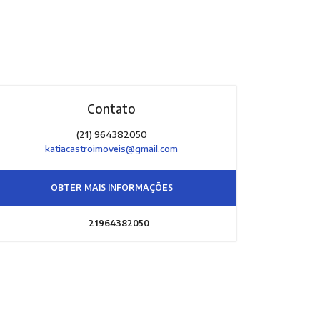
Contato
(21) 964382050
katiacastroimoveis@gmail.com
OBTER MAIS INFORMAÇÕES
21964382050