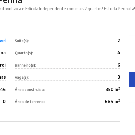
Fotovoltaica e Edícula Independente com mais 2 quartos! Estuda Permuta!
vel
2
Suíte(s):
nna
4
Quarto(s):
roi
6
Banheiro(s):
has
3
Vaga(s):
2
646
350 m
Área construída:
2
0
684 m
Área de terreno: