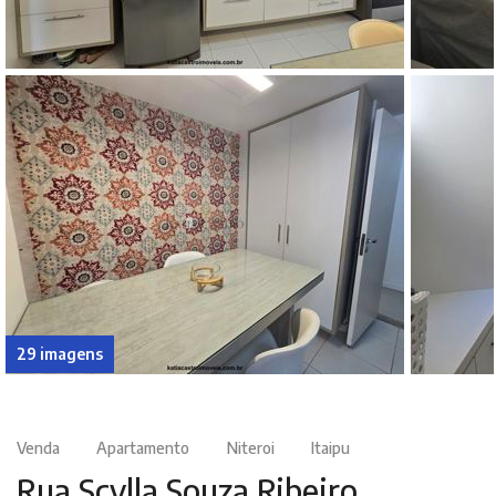
29 imagens
Venda
Apartamento
Niteroi
Itaipu
Rua Scylla Souza Ribeiro