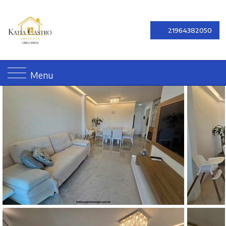
21964382050
Menu