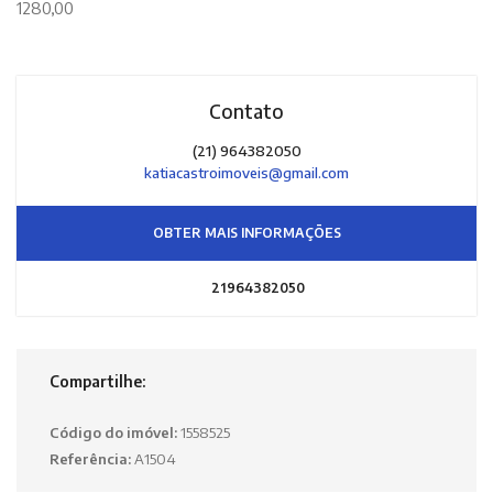
1280,00
Contato
(21) 964382050
katiacastroimoveis@gmail.com
OBTER MAIS INFORMAÇÕES
21964382050
Compartilhe:
Código do imóvel:
1558525
Referência:
A1504