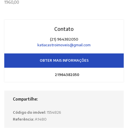
1960,00
Contato
(21) 964382050
katiacastroimoveis@gmail.com
OBTER MAIS INFORMAÇÕES
21964382050
Compartilhe:
Código do imóvel:
1554826
Referência:
A1480