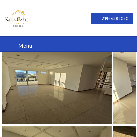
21964382050
Menu