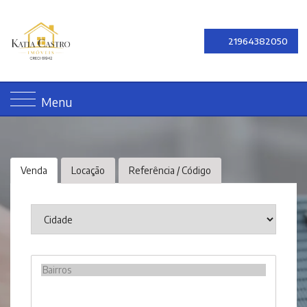
21964382050
Menu
Venda
Locação
Referência / Código