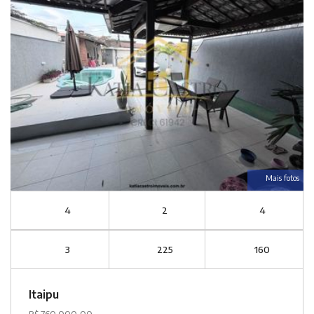
Mais fotos
4
2
4
3
225
160
Itaipu
R$ 760.000,00