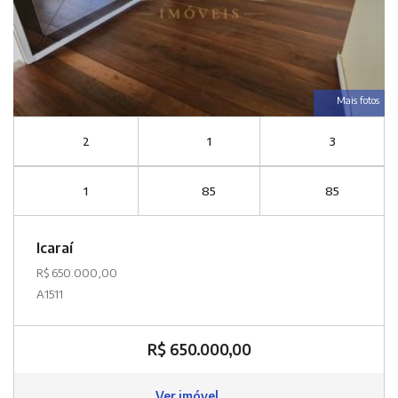
Mais fotos
2
1
3
1
85
85
Icaraí
R$ 650.000,00
A1511
R$ 650.000,00
Ver imóvel