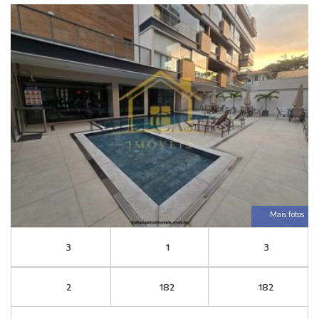
Mais fotos
3
1
3
2
182
182