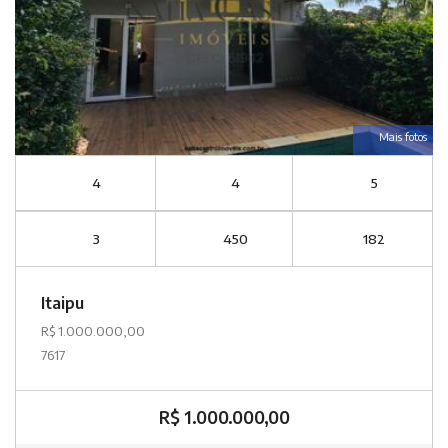
Mais fotos
4
4
5
3
450
182
Itaipu
R$ 1.000.000,00
7617
R$ 1.000.000,00