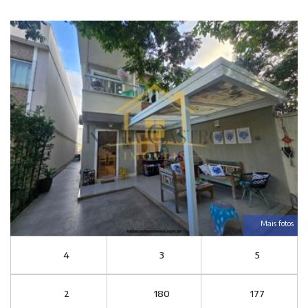
Mais fotos
4
3
5
2
180
177