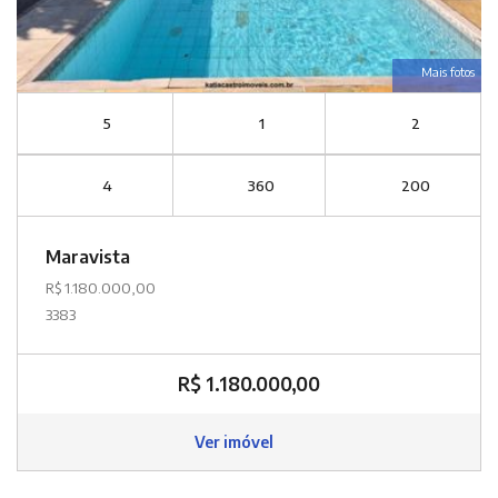
Mais fotos
5
1
2
4
360
200
Maravista
R$ 1.180.000,00
3383
R$ 1.180.000,00
Ver imóvel