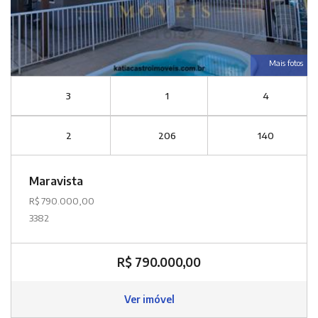
Mais fotos
3
1
4
2
206
140
Maravista
R$ 790.000,00
3382
R$ 790.000,00
Ver imóvel