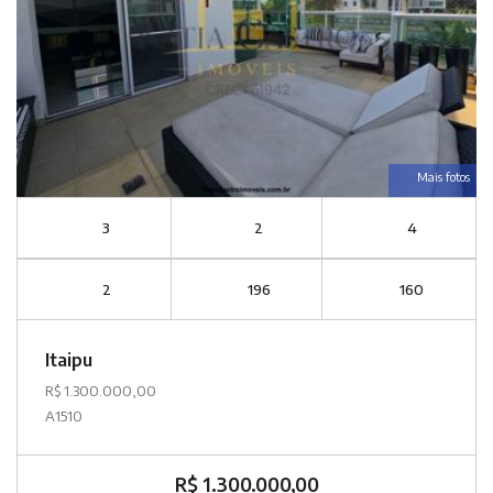
Mais fotos
3
2
4
2
196
160
Itaipu
R$ 1.300.000,00
A1510
R$ 1.300.000,00