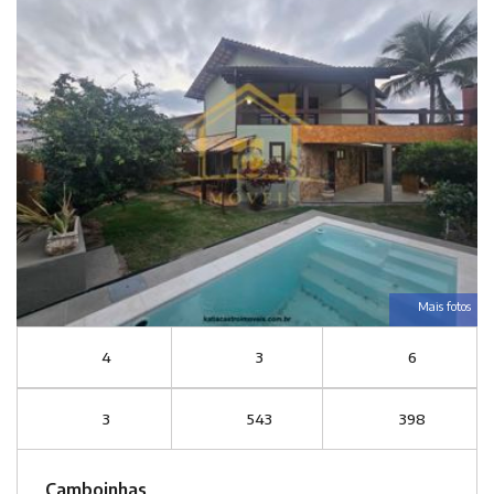
Mais fotos
4
3
6
3
543
398
Camboinhas