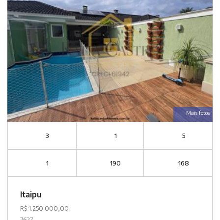
Mais fotos
3
1
5
1
190
168
Itaipu
R$ 1.250.000,00
7627