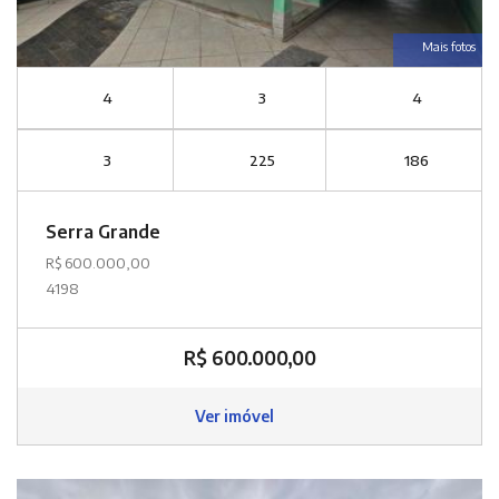
Mais fotos
4
3
4
3
225
186
Serra Grande
R$ 600.000,00
4198
R$ 600.000,00
Ver imóvel