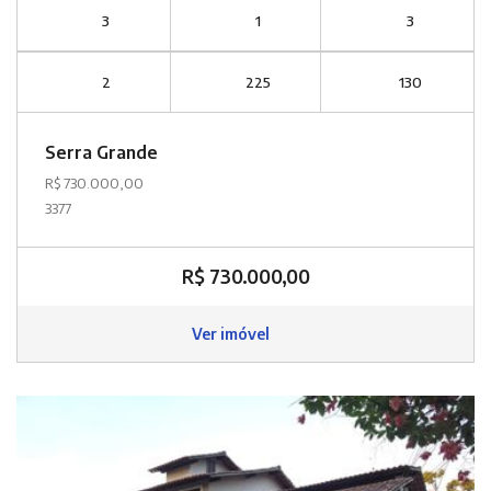
3
1
3
2
225
130
Serra Grande
R$ 730.000,00
3377
R$ 730.000,00
Ver imóvel