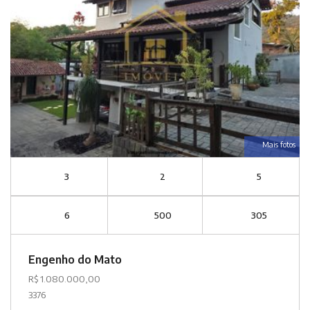
Mais fotos
3
2
5
6
500
305
Engenho do Mato
R$ 1.080.000,00
3376